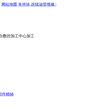
厂
网站地图
夹持块,连续油管维修 |
烟台数控加工中心加工
部件精铸