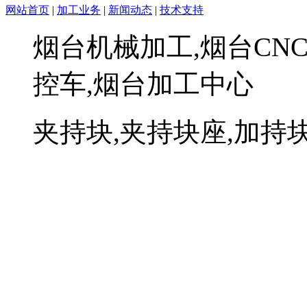
网站首页
|
加工业务
|
新闻动态
|
技术支持
烟台机械加工,烟台CN
控车,烟台加工中心
夹持块,夹持块座,加持