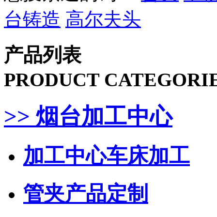
台铸造
高尔夫头
产品列表
PRODUCT CATEGORI
>> 烟台加工中心
加工中心车床加工
管夹产品定制