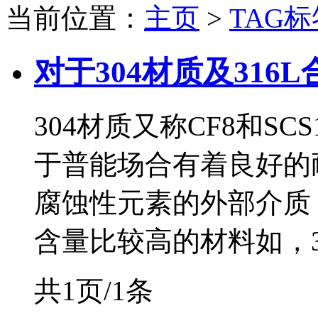
当前位置：
主页
>
TAG标
对于304材质及316
304材质又称CF8和S
于普能场合有着良好的
腐蚀性元素的外部介质
含量比较高的材料如，3
共1页/1条