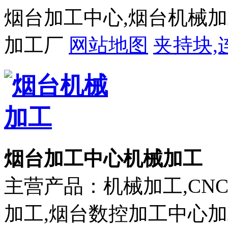
烟台加工中心,烟台机械加
加工厂
网站地图
夹持块,
烟台加工中心机械加工
主营产品：机械加工,CNC
加工,烟台数控加工中心