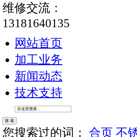
维修交流：
13181640135
网站首页
加工业务
新闻动态
技术支持
您搜索过的词：
合页
不